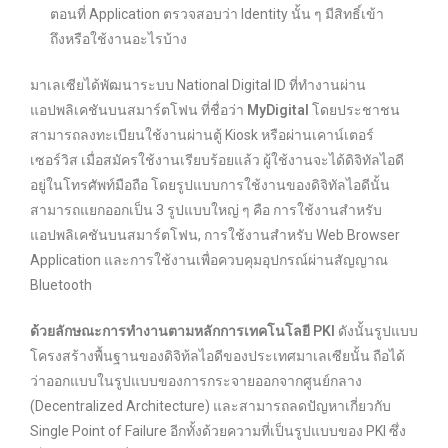
ตอนที่ Application ตรวจสอบว่า Identity นั้น ๆ มีสิทธิ์เข้า
ถึงหรือใช้งานอะไรบ้าง
มาเลเซียได้พัฒนาระบบ National Digital ID ที่ทำงานผ่าน
แอปพลิเคชันบนสมาร์ตโฟน ที่ชื่อว่า
MyDigital
โดยประชาชน
สามารถลงทะเบียนใช้งานผ่านตู้ Kiosk หรือผ่านเคาน์เตอร์
เซอร์วิส เมื่อสมัครใช้งานเรียบร้อยแล้ว ผู้ใช้งานจะได้ดิจิทัลไอดี
อยู่ในโทรศัพท์มือถือ โดยรูปแบบการใช้งานของดิจิทัลไอดีนั้น
สามารถแยกออกเป็น 3 รูปแบบใหญ่ ๆ คือ การใช้งานสำหรับ
แอปพลิเคชันบนสมาร์ตโฟน, การใช้งานสำหรับ Web Browser
Application และการใช้งานเพื่อควบคุมอุปกรณ์ผ่านสัญญาณ
Bluetooth
ด้วยลักษณะการทำงานตามหลักการเทคโนโลยี PKI
ดังนั้นรูปแบบ
โครงสร้างพื้นฐานของดิจิท้ลไอดีของประเทศมาเลเซียนั้น ถือได้
ว่าออกแบบในรูปแบบของการกระจายออกจากศูนย์กลาง
(Decentralized Architecture) และสามารถลดปัญหาเกี่ยวกับ
Single Point of Failure อีกทั้งด้วยความที่เป็นรูปแบบของ PKI ซึ่ง