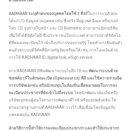
ด้วยดิจิทัลไอดี
AADHAAR ระบุตัวตนของบุคคลโดยใช้ 3 สิ่ง
ที่ในการระบุตัวตน
ได้แก่ (1) ข้อมูลส่วนบุคคล เช่น ชื่อจริง ที่อยู่ เพศ อีเมล หรือเบอร์
โทร. (2) รูปถ่ายใบหน้า และ (3) Biometric นำมาผ่านอัลกอริทึม
เพื่อให้ได้ดิจิทัลไอดี ซึ่งประชาชนในประเทศ สามารถนำดิจิทัลไอ
ดีที่ตนลงทะเบียนไว้ เข้าถึงบริการของภาครัฐ โดยทำการยืนยันตัว
ตนด้วยระบบดิจิทัลที่มีภาครัฐจัดเตรียมให้ เช่น การโอนเงินด้วย
การใช้ AADHAAR ID, digital lock, eSign service
ทาง AADHAAR มีทีมพัฒนาระบบไม่ถึง 10 คน
พัฒนาระบบด้วย
ซอฟต์แวร์ในลักษณะเปิด (Opensource) ที่มี และใช้ความร่วมมือ
การบริษัทเอกชน หรือนักลงทุนในท้องถิ่นเพื่อขยายผลในการลง
ทะเบียนประชากรที่ยังเข้าไม่ถึงระบบ
โดยนักพัฒนาท้องถิ่นหรือ
บริษัทเอกชนผู้สนใจสามารถพัฒนาดีไวซ์ หรือแอปพลิเคชัน ให้
ผ่านมาตรฐานตามที่ AADHAAR วางไว้ เพื่อเชื่อมโยงข้อมูลกับ
แพลตฟอร์ม AADHAAR
ด้วยวิธีการนี้ทำให้การลงทะเบียนประชากร และทำให้ประชากร