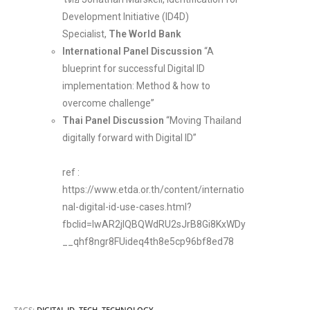
Development Initiative (ID4D)
Specialist,
The World Bank
International Panel Discussion
“A
blueprint for successful Digital ID
implementation: Method & how to
overcome challenge”
Thai Panel Discussion
“Moving Thailand
digitally forward with Digital ID”
ref :
https://www.etda.or.th/content/internatio
nal-digital-id-use-cases.html?
fbclid=IwAR2jIQBQWdRU2sJrB8Gi8KxWDy
__qhf8ngr8FUideq4th8e5cp96bf8ed78
TAGS:
DIGITAL ID
,
TECH
,
TECHNOLOGY