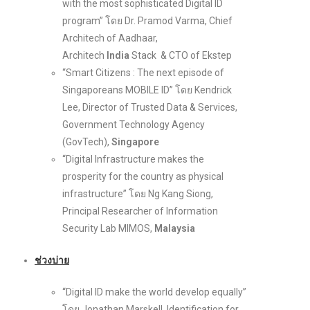
with the most sophisticated Digital ID
program” โดย Dr. Pramod Varma, Chief
Architech of Aadhaar,
Architech
India
Stack & CTO of Ekstep
“Smart Citizens : The next episode of
Singaporeans MOBILE ID” โดย Kendrick
Lee, Director of Trusted Data & Services,
Government Technology Agency
(GovTech),
Singapore
“Digital Infrastructure makes the
prosperity for the country as physical
infrastructure” โดย Ng Kang Siong,
Principal Researcher of Information
Security Lab MIMOS,
Malaysia
ช่วงบ่าย
“Digital ID make the world develop equally”
โดย Jonathan Marskell, Identification for