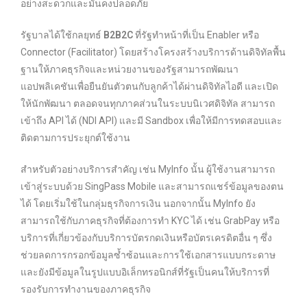
อย่างสะดวกและมั่นคงปลอดภัย
รัฐบาลได้ใช้กลยุทธ์
B2B2C
ที่รัฐทำหน้าที่เป็น Enabler หรือ
Connector (Facilitator) โดยสร้างโครงสร้างบริการด้านดิจิทัลพื้น
ฐานให้ภาคธุรกิจและหน่วยงานของรัฐสามารถพัฒนา
แอปพลิเคชันเพื่อยืนยันตัวตนกับลูกค้าได้ผ่านดิจิทัลไอดี และเปิด
ให้นักพัฒนา ตลอดจนทุกภาคส่วนในระบบนิเวศดิจิทัล สามารถ
เข้าถึง API ได้ (NDI API) และมี Sandbox เพื่อให้มีการทดสอบและ
ติดตามการประยุกต์ใช้งาน
สำหรับตัวอย่างบริการสำคัญ เช่น MyInfo นั้น ผู้ใช้งานสามารถ
เข้าสู่ระบบด้วย SingPass Mobile และสามารถแชร์ข้อมูลของตน
ได้ โดยเริ่มใช้ในกลุ่มธุรกิจการเงิน นอกจากนั้น MyInfo ยัง
สามารถใช้กับภาคธุรกิจที่ต้องการทำ KYC ได้ เช่น GrabPay หรือ
บริการที่เกี่ยวข้องกับบริการบัตรกดเงินหรือบัตรเครดิตอื่น ๆ ซึ่ง
ช่วยลดการกรอกข้อมูลซ้ำซ้อนและการใช้เอกสารแบบกระดาษ
และยังมีข้อมูลในรูปแบบอิเล็กทรอนิกส์ที่รัฐเป็นคนให้บริการที่
รองรับการทำงานของภาคธุรกิจ