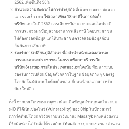
2562 เพิ่มขึ้นถึง 50%
อำนวยความสะดวกในการทำธุรกิจ
ที่เน้นความง่าย สะดวก
และรวดเร็ว เช่น
ใช้เวลาเพียง 18 นาทีในการจัดตั้ง
บริษัท
และในปี 2563 การเสียภาษีผ่านระบบออนไลน์จะมี
การประมวลผลข้อมูลรายงานการเสียภาษี โดยประชาชน
ไม่ต้องกรอกข้อมูล แต่ให้ประชาชนตรวจสอบข้อมูลก่อน
ยืนยันการเสียภาษี
รองรับการเปลี่ยนภูมิลำเนา ชื่อ คำนำหน้าแสดงสถานะ
การสมรสของประชาชน โดยรวมพัฒนาบริการกับ
บริษัท Startup ภายในประเทศของเอสโตเนีย
พัฒนาระบบ
รองรับการเปลี่ยนข้อมูลดังกล่าวในฐานข้อมูลต่าง ๆ ของรัฐ
โดยอัตโนมัติ แบบไม่ต้องยื่นขอเปลี่ยนหรือขอเอกสารหรือ
บัตรใหม่อีก
ทั้งนี้ จากบทเรียนของเหตุการณ์ละเมิดข้อมูลส่วนบุคคลในระบบ
e-ID ที่ได้เป็นช่องโหว่ (Vulnerability) ของ Chip ในบัตรสมาร์
ตการ์ดที่พบโดยนักวิจัยจากมหาวิทยาลัย Masaryk ทางหน่วยงาน
ที่รับผิดชอบได้รับมือได้ร่วมกับบริษัทผลิต ระบุขอบเขตของจำนวน